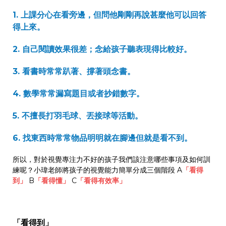
1. 上課分心在看旁邊，但問他剛剛再說甚麼他可以回答
得上來。
2. 自己閱讀效果很差；念給孩子聽表現得比較好。
3. 看書時常常趴著、撐著頭念書。
4. 數學常常漏寫題目或者抄錯數字。
5. 不擅長打羽毛球、丟接球等活動。
6. 找東西時常常物品明明就在腳邊但就是看不到。
所以，對於視覺專注力不好的孩子我們該注意哪些事項及如何訓
練呢？小瑋老師將孩子的視覺能力簡單分成三個階段 A
「看得
到」
B
「看得懂」
C
「看得有效率」
「看得到」