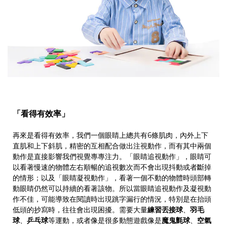
「看得有效率」
再來是看得有效率，我們一個眼睛上總共有6條肌肉，內外上下
直肌和上下斜肌，精密的互相配合做出注視動作，而有其中兩個
動作是直接影響我們視覺專專注力。「眼睛追視動作」，眼睛可
以看著慢速的物體左右順暢的追視數次而不會出現抖動或者斷掉
的情形；以及「眼睛凝視動作」，看著一個不動的物體時頭部轉
動眼睛仍然可以持續的看著該物。所以當眼睛追視動作及凝視動
作不佳，可能導致在閱讀時出現跳字漏行的情況，特別是在抬頭
低頭的抄寫時，往往會出現困擾。需要大量
練習丟接球
、
羽毛
球
、
乒乓球
等運動，或者像是很多動態遊戲像是
魔鬼氈球
、
空氣