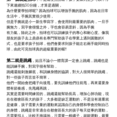
下來連續拍30分鐘，才算是過關，
為什麼要學拍球呢? 因為拍球可以增強手腕的肌肉，因為在日常
生活中，手腕其實很少使用，
但是手腕就是小一新生學寫字，會使用到最重要的肌肉，一旦手
腕無力，寫字會很慢之外，字也會容易歪斜，因為手腕
有力氣，除此之外，拍球也可以訓練孩子的專心和耐心度。像我
朋友的孩子去上鼎鼎有名專門幫助孩子在學業上遇到困難的X
式，也是要求孩子拍球，他們會要求到孩子能左右兩手能同時拍
球，由此可見拍球真的超級重要的喔!!
第二就是跳繩
，姑且不論小一體育課一定會上跳繩，跳繩也是
能訓練手腕，對寫字很有幫助，
跳繩還能刺激腳底，和訓練身體的協調，對大人很簡單的跳繩，
對一些孩子而言並不簡單，
他們一開始會把繩子向後甩，要先訓練他們往前甩，再來還要身
體有節奏感，先甩繩再跳，
其實是需要時間練習的，跳繩還能幫助長高，增加心肺功能，現
在在都會區長大的孩子，大多都是缺乏運動的，不是沒有過重就
是健康，孩子需要大量的運動來認識自己的身體和學會控制自己
的身體，跳繩是非常適合在都會區長大的孩子每天從事的運動，
不需要找人，比較不挑場地，只需要一根繩子，就能運動，最重