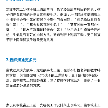
當故事志工到孩子班上講故事時，除了聆聽故事與回答問題，孩
子們也會真誠的分享日常學校生活。例如：用情緒繪本提問班上
小朋友是否有生氣的時候？小學生們會回答：＂弟弟搶玩具時會
很生氣！＂、＂每天起床都很生氣！＂、＂某某同學一直都在生
氣！＂、＂朋友不跟我玩時候會生氣！＂並用繪本引導孩子們想
想：生氣是否有好的排解方法。透過到班上對話互動，更了解孩
子班上同學與孩子聊天更有共鳴。
3.親師溝通更多元
當我結束講完故事，完成故事志工後，在以不打擾老師的教學時
間前提，與老師閒聊1-2句孩子的上課情形，更了解他的學習狀
況。當學校志工的親師溝通，除了聯絡簿與電話外，更多了一個
當面跟老師溝通的方式。
家長到學校當志工前，先檢視工作安排與上班時間。當學校志工