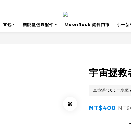
書包
機能型包袋配件
MoonRock 銷售門市
小一新
宇宙拯救
單筆滿4000元免運 on
NT$400
NT$