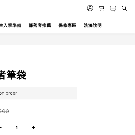
生入學準備
部落客推薦
保修專區
洗滌說明
BUY NOW
者筆袋
 order
400