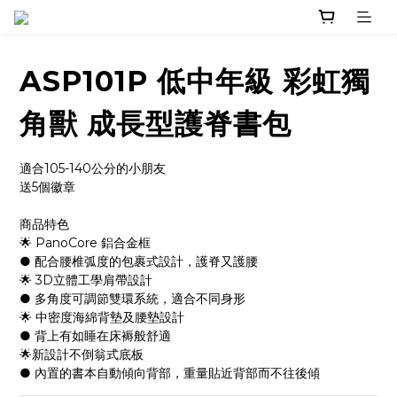
ASP101P 低中年級 彩虹獨
角獸 成長型護脊書包
適合105-140公分的小朋友
送5個徽章
商品特色
🌟 PanoCore 鋁合金框
● 配合腰椎弧度的包裹式設計，護脊又護腰
🌟 3D立體工學肩帶設計
● 多角度可調節雙環系統，適合不同身形
🌟 中密度海綿背墊及腰墊設計 
● 背上有如睡在床褥般舒適
🌟新設計不倒翁式底板
● 內置的書本自動傾向背部，重量貼近背部而不往後傾