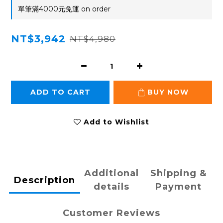
單筆滿4000元免運 on order
NT$3,942
NT$4,980
ADD TO CART
BUY NOW
Add to Wishlist
Additional
Shipping &
Description
details
Payment
Customer Reviews