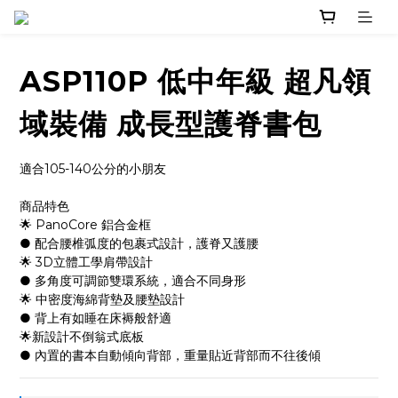
ASP110P 低中年級 超凡領
域裝備 成長型護脊書包
適合105-140公分的小朋友
商品特色
🌟 PanoCore 鋁合金框
● 配合腰椎弧度的包裹式設計，護脊又護腰
🌟 3D立體工學肩帶設計
● 多角度可調節雙環系統，適合不同身形
🌟 中密度海綿背墊及腰墊設計 
● 背上有如睡在床褥般舒適
🌟新設計不倒翁式底板
● 內置的書本自動傾向背部，重量貼近背部而不往後傾