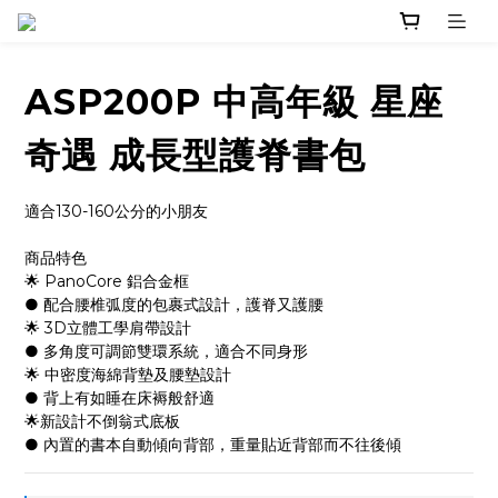
ASP200P 中高年級 星座
奇遇 成長型護脊書包
適合130-160公分的小朋友
商品特色
🌟 PanoCore 鋁合金框
● 配合腰椎弧度的包裹式設計，護脊又護腰
🌟 3D立體工學肩帶設計
● 多角度可調節雙環系統，適合不同身形
🌟 中密度海綿背墊及腰墊設計 
● 背上有如睡在床褥般舒適
🌟新設計不倒翁式底板
● 內置的書本自動傾向背部，重量貼近背部而不往後傾