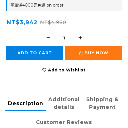
單筆滿4000元免運 on order
NT$3,942
NT$4,980
ADD TO CART
BUY NOW
Add to Wishlist
Additional
Shipping &
Description
details
Payment
Customer Reviews