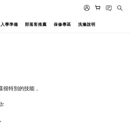
生入學準備
部落客推薦
保修專區
洗滌說明
！
樣很特別的技能，
:
，