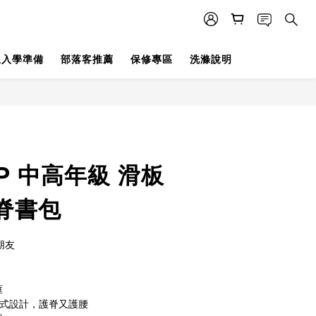
生入學準備
部落客推薦
保修專區
洗滌說明
立即購買
0P 中高年級 滑板
脊書包
朋友
框
裹式設計，護脊又護腰