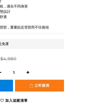
計
系統，適合不同身形
墊設計 
般舒適
向背部，重量貼近背部而不往後傾
元免運
$4,980
立即購買
加入追蹤清單