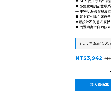
🌟 3D立體工學肩帶設
● 多角度可調節雙環
🌟 中密度海綿背墊及腰
● 背上有如睡在床褥
🌟新設計不倒翁式底板
● 內置的書本自動傾
全店，單筆滿4000
NT$3,942
NT
加入購物車