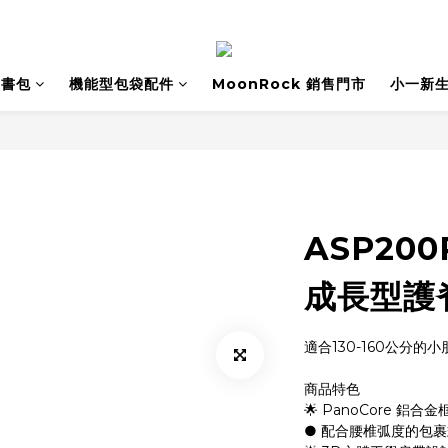
書包
機能型包袋配件
MoonRock 銷售門市
小一新
ASP20
成長型護
適合130-160公分的小
商品特色
🌟 PanoCore 鋁合金
● 配合腰椎弧度的包