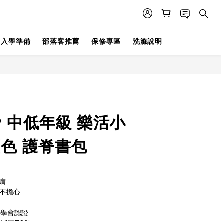
生入學準備
部落客推薦
保修專區
洗滌說明
立即購買
3P 中低年級 樂活小
藍色 護脊書包
肩
也不擔心
科學會認證