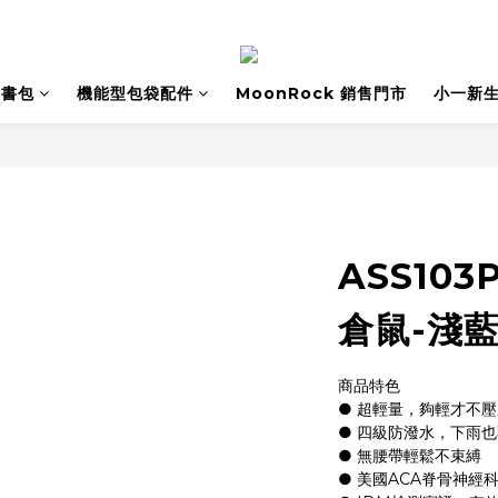
書包
機能型包袋配件
MoonRock 銷售門市
小一新
ASS10
倉鼠-淺
商品特色
● 超輕量，夠輕才不壓
● 四級防潑水，下雨
● 無腰帶輕鬆不束縛
● 美國ACA脊骨神經